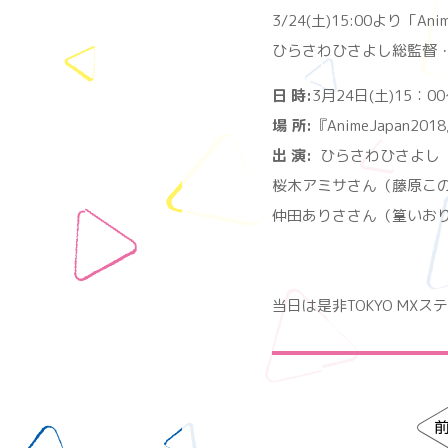
3/24(土)15:00より「An
ひらさわひさよし総監督・
日 時:
3月24日(土)15：0
場 所:
『AnimeJapan20
出 演:
ひらさわひさよし
桜木アミサさん（藤原こ
仲田ありささん（篁いお
当日は是非TOKYO MX