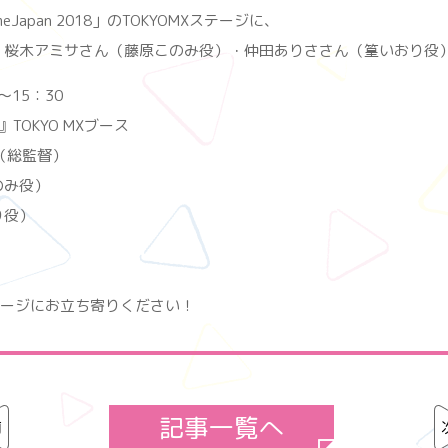
imeJapan 2018」のTOKYOMXステージに、
桜木アミサさん（藤原このみ役）・仲田ありささん（篁いおり役）
0～15：30
18』TOKYO MXブース
（総監督）
のみ役）
り役）
ステージにお立ち寄りください！
記事一覧へ
前