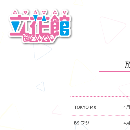
TOKYO MX
4
BS フジ
4